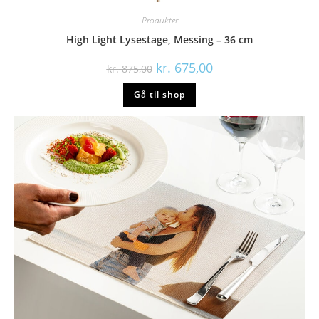
Produkter
High Light Lysestage, Messing – 36 cm
Den
Den
kr.
675,00
kr.
875,00
oprindelige
aktuelle
pris
pris
Gå til shop
var:
er:
kr. 875,00.
kr. 675,00.