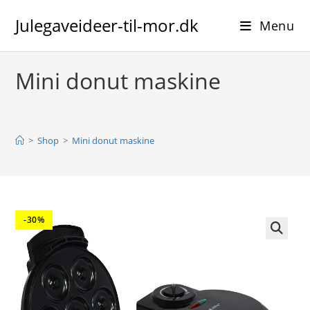
Skip
Julegaveideer-til-mor.dk
to
Menu
content
Mini donut maskine
>
Shop
>
Mini donut maskine
-30%
🔍