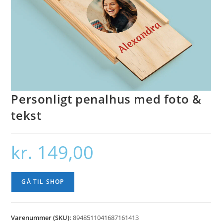
Personligt penalhus med foto &
tekst
kr.
149,00
GÅ TIL SHOP
Varenummer (SKU):
8948511041687161413