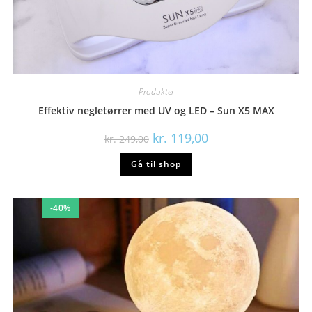
Produkter
Effektiv negletørrer med UV og LED – Sun X5 MAX
Den
Den
kr.
119,00
kr.
249,00
oprindelige
aktuelle
pris
pris
Gå til shop
var:
er:
kr. 249,00.
kr. 119,00.
-40%