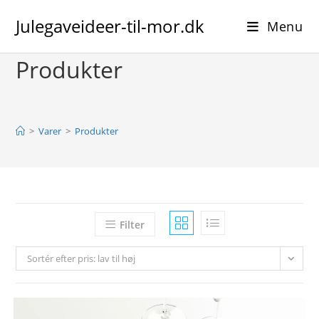
Skip
Julegaveideer-til-mor.dk
to
Menu
content
Produkter
>
Varer
>
Produkter
Filter
Sortér efter pris: lav til høj