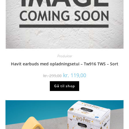
Produkter
Havit earbuds med opladningsetui – Tw916 TWS – Sort
Den
Den
kr.
119,00
kr.
299,00
oprindelige
aktuelle
pris
pris
Gå til shop
var:
er:
kr. 299,00.
kr. 119,00.