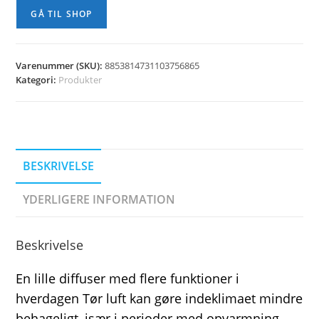
GÅ TIL SHOP
Varenummer (SKU):
8853814731103756865
Kategori:
Produkter
BESKRIVELSE
YDERLIGERE INFORMATION
Beskrivelse
En lille diffuser med flere funktioner i
hverdagen Tør luft kan gøre indeklimaet mindre
behageligt, især i perioder med opvarmning,